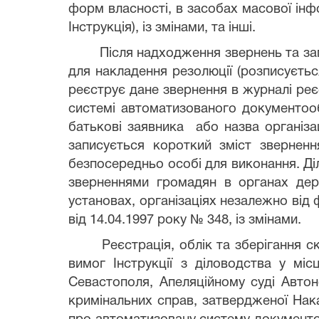
форм власності, в засобах масової інфо
Інструкція), із змінами, та інші.
Після надходження звернень та зап
для накладення резолюції (розписуєть
реєструє дане звернення в журналі реєс
системі автоматизованого документооб
батькові заявника
або назва організа
записується короткий зміст звернен
безпосередньо особі для виконання. Д
зверненнями громадян в органах держ
установах, організаціях незалежно від
від 14.04.1997 року № 348, із змінами.
Реєстрація, облік та зберігання с
вимог Інструкції з діловодства у міс
Севастополя, Апеляційному суді Автон
кримінальних справ, затвердженої Нак