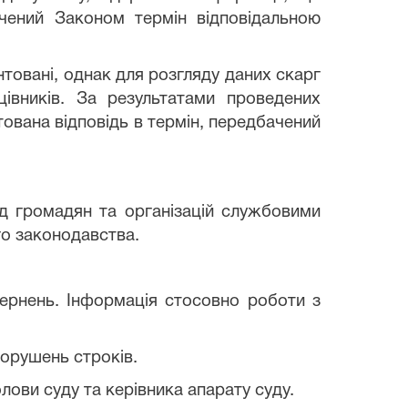
ачений Законом термін відповідальною
унтовані, однак для розгляду даних скарг
івників. За результатами проведених
тована відповідь в термін, передбачений
ід громадян та організацій службовими
го законодавства.
ернень. Інформація стосовно роботи з
порушень строків.
лови суду та керівника апарату суду.