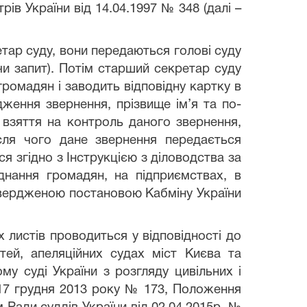
ів України від 14.04.1997 № 348 (далі –
тар суду, вони передаються голові суду
и запит). Потім старший секретар суду
громадян і заводить відповідну картку в
ження звернення, прізвище ім’я та по-
о взяття на контроль даного звернення,
сля чого дане звернення передається
ся згідно з Інструкцією з діловодства за
днання громадян, на підприємствах, в
атвердженою постановою Кабміну України
х листів проводиться у відповідності до
стей, апеляційних судах міст Києва та
у суді України з розгляду цивільних і
 17 грудня 2013 року № 173, Положення