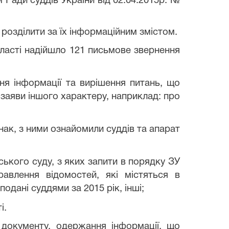
 Ради суддів України від 02.04.2015р. №
 розділити за їх інформаційним змістом.
бласті надійшло 121 письмове звернення
ня інформації та вирішення питань, що
заяви іншого характеру, наприклад: про
днак, з ними ознайомили суддів та апарат
ського суду, з яких запити в порядку ЗУ
равлення відомостей, які містяться в
одані суддями за 2015 рік, інші;
і.
 документу, одержання інформації, що