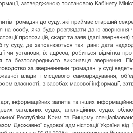
рмації, затвердженою постановою Кабінету Міністр
итів громадян до суду, які приймає старший секре
ся на
особу
, як
а
буде розглядати дане звернення ч
трації пропозицій, скарг та заяв (далі звернення) 
ігу суду, де заповнюються такі дані: дата надход
ції чи установи, їх адреса, робиться відмітка пр
ня та безпосереднього виконавця звернення. Пі
іловодство за зверненнями громадян
у суді ведеть
авної влади і місцевого самоврядування, об’є
 форм власності, в засобах масової інформації, з
карг, інформаційних запитів та інших інформаційни
цевих загальних судах, апеляційних судах обла
омної Республіки Крим та Вищому спеціалізованом
азом Державної судової адміністрації України від