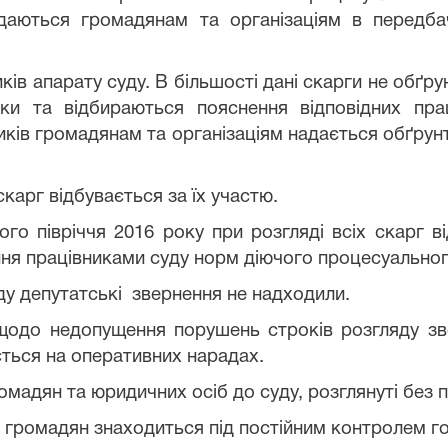
надаються громадянам та організаціям в передб
иків апарату суду. В більшості дані скарги не обґр
ки та відбираються пояснення відповідних прац
ників громадянам та організаціям надається обґрун
карг відбувається за їх участю.
го півріччя 2016 року при розгляді всіх скарг в
ння працівниками суду норм діючого процесуально
ду депутатські
звернення не надходили.
щодо недопущення порушень строків розгляду зв
ться на оперативних нарадах.
омадян та юридичних осіб до суду, розглянуті без 
 громадян знаходиться під постійним контролем го