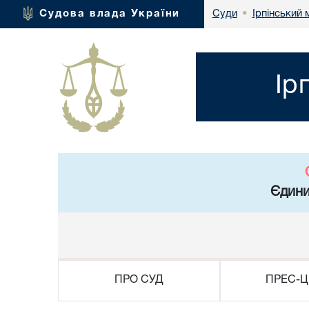
Ірпінський 
Судова влада України
Суди
•
Ір
Єдини
ПРО СУД
ПРЕС-Ц