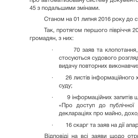
про автоматизовану систему документооб
45 з подальшими змінами.
Станом на 01 липня 2016 року до 
Так, протягом першого півріччя 2
громадян, з них:
·
70 заяв та клопотання
стосуються судового розгляд
видачу повторних виконавчих 
·
26 листів інформаційного х
суду;
·
9 інформаційних запитів 
«Про доступ до публічної і
деклараціях про майно, доход
·
16 скарг та заяв на дії апа
Відповіді на всі заяви щодо от