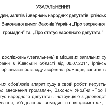
УЗАГАЛЬНЕННЯ
дян, запитів і звернень народних депутатів Ірпінсь
Виконання вимог Законів України „Про звернення
громадян” та
„Про статус народного депутата ”
 досліджень (узагальнень) в місцевих загальних су
їни в Київській області від 08.07.2014, Ірпінс
організації розгляду звернень громадян, запитів т
них обов
’
язків апарат суду в своїй роботі керує
ро звернення громадян», Законом України «Про і
атус народного депутата», Інструкцією з діловодс
вання, об’єднаннях громадян, на підприємствах, в