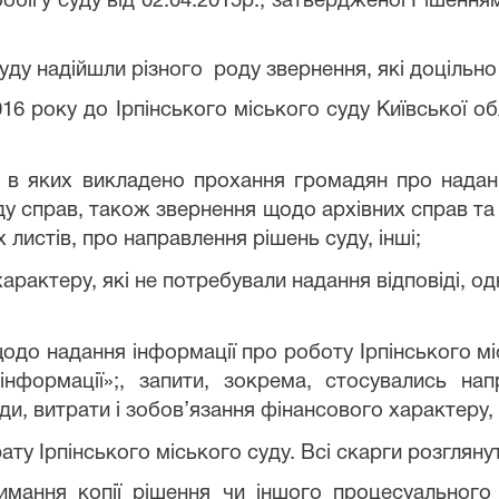
ігу суду від 02.04.2015р., затвердженої Рішенням
суду надійшли різного
роду звернення, які доцільно
016 року до Ірпінського міського суду Київської о
, в яких викладено прохання громадян про надан
у справ, також звернення щодо архівних справ та 
листів, про направлення рішень суду, інші;
арактеру, які не потребували надання відповіді, о
щодо надання інформації про роботу Ірпінського мі
нформації»;, запити, зокрема, стосувались нап
и, витрати і зобов’язання фінансового характеру, п
рату Ірпінського міського суду. Всі скарги розглянут
римання копії рішення чи іншого процесуального