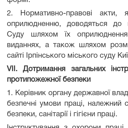
формі.
2. Нормативно-правові акти, я
оприлюдненню, доводяться до
Суду
шляхом їх оприлюднення
виданнях, а також шляхом розм
сайт
і
Ірпінського міського суду Киї
VІІ. Дотримання загальних інст
протипожежної безпеки
1. Керівник органу державної вла
безпечні умови праці, належний 
безпеки, санітарії і гігієни праці.
Інструктування з охорони праці