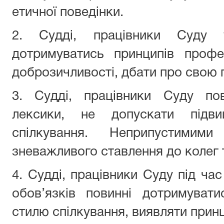
етичної поведінки.
2.
Судді, працівники Суду
дотримуватись принципів профес
доброзичливості, дбати про свою п
3.
Судді, працівники Суду
пови
лексики, не допускати підви
спілкування. Неприпустимим
зневажливого ставлення до колег 
4.
Судді, працівники
C
уду
під час
обов’язків повинні дотримувати
стилю спілкування, виявляти принц