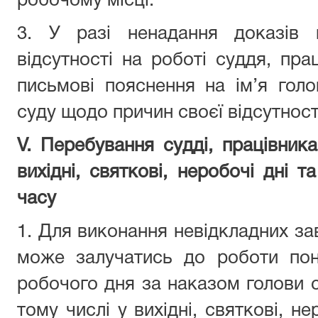
робочому місці.
3. У разі ненадання доказів 
відсутності на роботі
суддя, пра
письмові пояснення на ім’я
гол
суду
щодо причин своєї відсутност
V. Перебування
судді, працівник
вихідні, святкові, неробочі дні т
часу
1. Для виконання невідкладних з
може залучатись до роботи пон
робочого дня за наказом
голови 
тому числі у вихідні, святкові, не