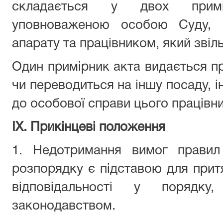
складається у двох примі
уповноваженою особою
Суду
,
апарату
та
працівником
, який звіл
Один примірник акта видається
п
чи переводиться на іншу посаду, 
до особової справи цього
працівни
ІХ. Прикінцеві положення
1. Недотримання вимог правил
розпорядку є підставою для при
відповідальності у порядку
законодавством.