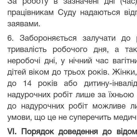
За роботу в зазначені дні (час
працівникам Суду
нада
ю
ться від
заявами.
6. Забороняється залучати до 
тривалість робочого дня, а так
неробочі дні, у нічний час вагітн
дітей віком до трьох років. Жінки,
до 14 років або дитину-інвалі
надурочних робіт лише за їхньою 
до надурочних робіт можливе л
умови, що це не суперечить меди
VІ. Порядок доведення до від