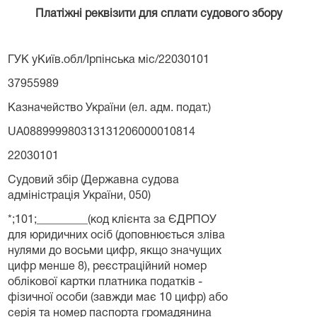
Платіжні реквізити для сплати судового збору
ГУК уКиїв.обл/Ірпінська міс/22030101
37955989
Казначейство України (ел. адм. подат.)
UA088999980313131206000010814
22030101
Судовий збір (Державна судова
адміністрація України, 050)
*;101;_________(код клієнта за ЄДРПОУ
для юридичних осіб (доповнюється зліва
нулями до восьми цифр, якщо значущих
цифр менше 8), реєстраційний номер
облікової картки платника податків -
фізичної особи (завжди має 10 цифр) або
серія та номер паспорта громадянина