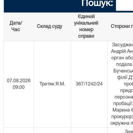
Пошук:
Єдиний
Дата/
унікальний
Склад суду
Сторони п
Час
номер
справи
Засуджен
Андрій Ан
орган або
подала
Бучансь
філії 
07.08.2026
Третяк Я.М.
367/1242/24
проб
09:00
пред
персона
пробації
Марина Є
прокурор
окружна 
Зая