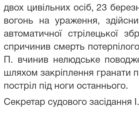
двох цивільних осіб, 23 берез
вогонь на ураження, здійсни
автоматичної стрілецької зб
спричинив смерть потерпілого
П. вчинив нелюдське поводж
шляхом закріплення гранати пі
постріл під ноги останнього.
Секретар судового засідання І