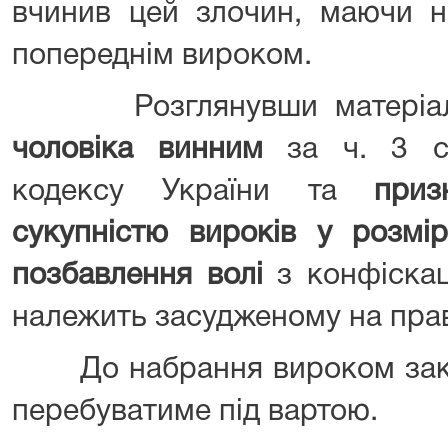
вчинив цей злочин, маючи н
попереднім вироком.
Розглянувши матеріали
чоловіка винним
за ч. 3 ст
кодексу України та
призн
сукупністю вироків у розмір
позбавлення волі
з конфіска
належить засудженому на праві
До набрання вироком зако
перебуватиме під вартою.