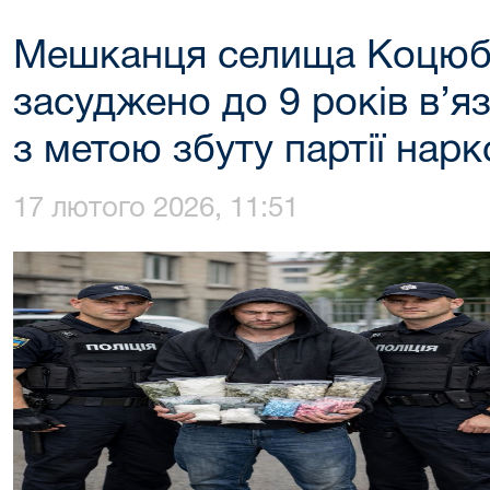
Мешканця селища Коцюб
засуджено до 9 років в’яз
з метою збуту партії нар
17 лютого 2026, 11:51