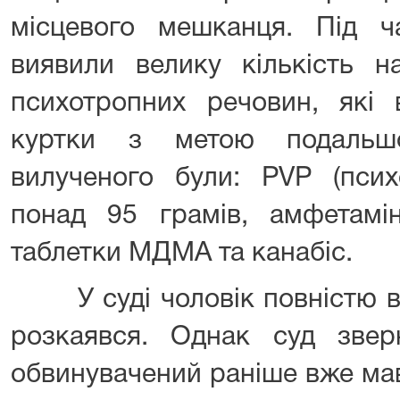
місцевого мешканця. Під ч
виявили велику кількість н
психотропних речовин, які 
куртки з метою подальш
вилученого були: PVP (пси
понад 95 грамів, амфетам
таблетки МДМА та канабіс.
У суді чоловік повністю ви
розкаявся. Однак суд зве
обвинувачений раніше вже мав