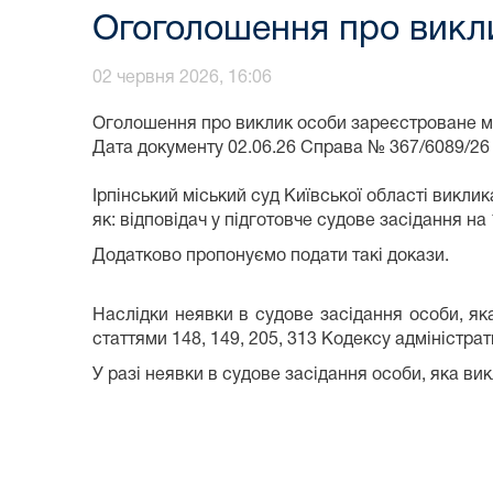
Огоголошення про викли
02 червня 2026, 16:06
Оголошення про виклик особи зареєстроване мі
Дата документу
02.06.26
Справа №
367/6089/26
Ірпінський міський суд Київської області
виклик
як:
відповідач
у
підготовче судове засідання
на
Додатково пропонуємо подати такі докази
.
Наслідки неявки в судове засідання особи, як
статтями 148, 149, 205, 313 Кодексу адміністра
У разі неявки в судове засідання особи, яка ви