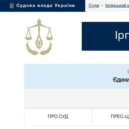
Ірпінський 
Судова влада України
Суди
•
Ір
Єдини
ПРО СУД
ПРЕС-Ц