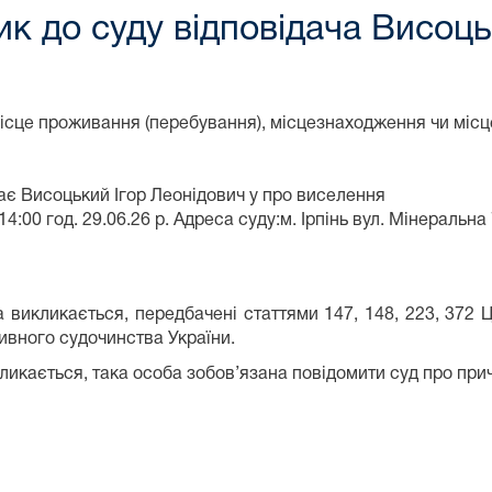
к до суду відповідача Висоць
сце проживання (перебування), місцезнаходження чи місц
ає
Висоцький Ігор Леонідович
у
про виселення
14:00
год.
29.06.26
р. Адреса суду:
м. Ірпінь
вул. Мінеральна
а викликається, передбачені статтями 147, 148, 223, 372 
тивного судочинства України.
кликається, така особа зобов’язана повідомити суд про при