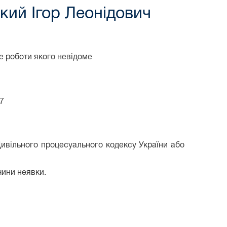
кий Ігор Леонідович
е роботи якого невідоме
7
Цивільного процесуального кодексу України або
чини неявки.