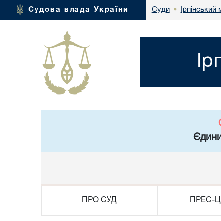
Ірпінський 
Судова влада України
Суди
•
Ір
Єдини
ПРО СУД
ПРЕС-Ц