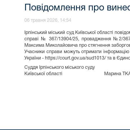
Повідомлення про вине
06 травня 2026, 14:54
Ірпінський міський суд Київської області пові
справі № 367/13904/25, провадження №2/367
Максима Миколайовича про стягнення заборгов
Учасники справи можуть отримати інформацію 
України - https://court.gov.ua/sud1013/ та в Єди
Суддя Ірпінського міського суду
Київської області Марина ТКА