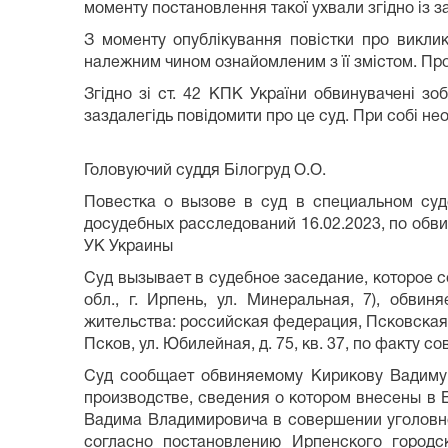
моменту постановлення такої ухвали згідно із
З моменту опублікування повістки про викли
належним чином ознайомленим з її змістом. Пр
Згідно зі ст. 42 КПК України обвинувачені зо
заздалегідь повідомити про це суд. При собі нео
Головуючий суддя Білогруд О.О.
Повестка о вызове в суд в специальном су
досудебных расследований 16.02.2023, по обвин
УК Украины
Суд вызывает в судебное заседание, которое 
обл., г. Ирпень, ул. Минеральная, 7), обви
жительства: российская федерация, Псковская обл
Псков, ул. Юбилейная, д. 75, кв. 37, по факту с
Суд сообщает обвиняемому Кирикову Вадиму В
производстве, сведения о котором внесены в
Вадима Владимировича в совершении уголовног
согласно постановлению Ирпенского городс