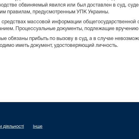
одстве обвиняемый явился или был доставлен в суд, суд
щим правилам, предусмотренным УПК Украины.
в средствах массовой информации общегосударственной
нием. Процессуальные документы, подлежащие вручению 
мые обязаны прибыть по вызову в суд, а в случае невозмож
ходимо иметь документ, удостоверяющий личность.
 діяльності
Інше