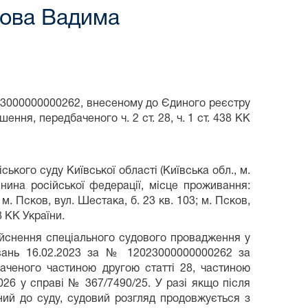
кова Вадима
23000000000262, внесеному до Єдиного реєстру
ння, передбаченого ч. 2 ст. 28, ч. 1 ст. 438 КК
іського суду Київської області (Київська обл., м.
янина російської федерації, місце проживання:
м. Псков, вул. Шестака, б. 23 кв. 103; м. Псков,
8 КК України.
ійснення спеціального судового провадження у
увань 16.02.2023 за № 12023000000000262 за
аченого частиною другою статті 28, частиною
2026 у справі № 367/7490/25. У разі якщо після
ий до суду, судовий розгляд продовжується з