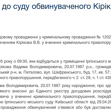
до суду обвинуваченого Кірі
судовому провадженні у кримінальному провадженні № 120
ченням Кірікова В.В. у вчиненні кримінального правопоруше
6 року о 09:30
, яке відбудеться у приміщенні Ірпінського м
Кірікова Вадима Володимировича, 20.07.1987 р.н., громад
ий р-н, м. Питалово, вул. Шафранського, буд. 17, кв. 57; 
ьного правопорушення, передбаченого ч. 2 ст. 28, ч. 1 ст. 43
ма Володимировича, 20.07.1987 року народження, про зд
 якого внесені до Єдиного реєстру досудових розслід
ича у вчиненні кримінального правопорушення, передб
ю Ірпінського міського суду Київської області від 29.04.
 провадження обвинувачений з`явився або був доставлен