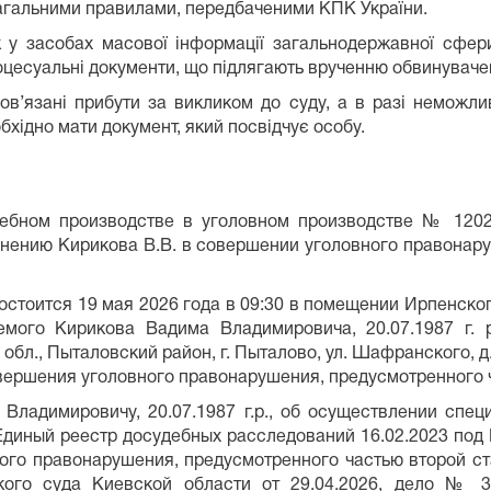
 загальними правилами, передбаченими КПК України.
к у засобах масової інформації загальнодержавної сф
оцесуальні документи, що підлягають врученню обвинуваче
бов’язані прибути за викликом до суду, а в разі неможл
бхідно мати документ, який посвідчує особу.
дебном производстве в уголовном производстве № 1202
ению Кирикова В.В. в совершении уголовного правонарушен
состоится
19 мая 2026 года в 09:30
в помещении Ирпенског
няемого Кирикова Вадима Владимировича, 20.07.1987 г.
., Пыталовский район, г. Пыталово, ул. Шафранского, д. 17, к
овершения уголовного правонарушения, предусмотренного ч. 2
ладимировичу, 20.07.1987 г.р., об осуществлении спец
 Единый реестр досудебных расследований 16.02.2023 по
о правонарушения, предусмотренного частью второй ста
кого суда Киевской области от 29.04.2026, дело № 3