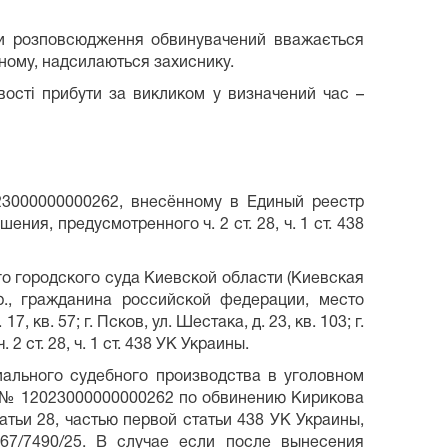
ери розповсюдження обвинувачений вважається
ному, надсилаються захиснику.
ивості прибути за викликом у визначений час –
3000000000262, внесённому в Единый реестр
ия, предусмотренного ч. 2 ст. 28, ч. 1 ст. 438
о городского суда Киевской области (Киевская
 р., гражданина российской федерации, место
в. 57; г. Псков, ул. Шестака, д. 23, кв. 103; г.
 ст. 28, ч. 1 ст. 438 УК Украины.
иального судебного производства в уголовном
д № 12023000000000262 по обвинению Кирикова
тьи 28, частью первой статьи 438 УК Украины,
67/7490/25. В случае если после вынесения