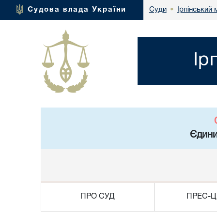
Ірпінський 
Судова влада України
Суди
•
Ір
Єдини
ПРО СУД
ПРЕС-Ц