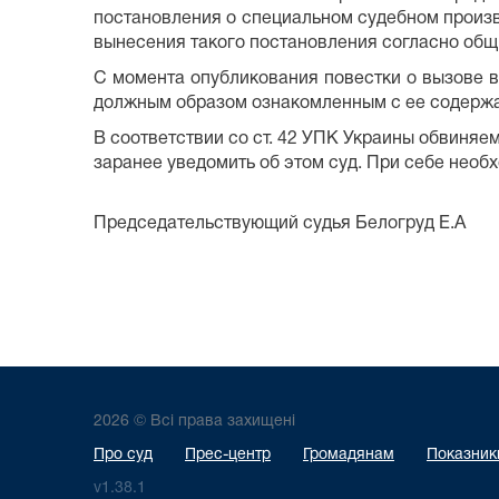
постановления о специальном судебном произв
вынесения такого постановления согласно об
С момента опубликования повестки о вызове 
должным образом ознакомленным с ее содержа
В соответствии со ст. 42 УПК Украины обвиняе
заранее уведомить об этом суд. При себе необ
Председательствующий судья Белогруд Е.А
2026 © Всі права захищені
Про суд
Прес-центр
Громадянам
Показники
v1.38.1