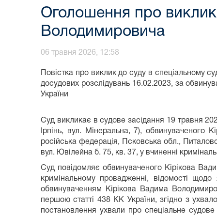
Оголошення про виклик 
Володимировича
06 травня 2026, 12:58
Повістка про виклик до суду в спеціальному 
досудових розслідувань 16.02.2023, за обвинува
України
Суд викликає в судове засідання
19 травня 202
Ірпінь, вул. Мінеральна, 7), обвинуваченого 
російська федерація, Псковська обл., Питаловськ
вул. Ювілейна б. 75, кв. 37, у вчиненні кримінал
Суд повідомляє обвинуваченого Кірікова Вади
кримінальному провадженні, відомості щодо
обвинуваченням Кірікова Вадима Володимиров
першою статті 438 КК України, згідно з ухвало
постановлення ухвали про спеціальне судове