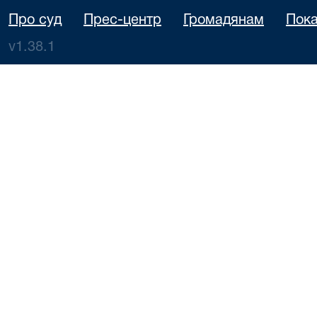
Про суд
Прес-центр
Громадянам
Пока
v1.38.1