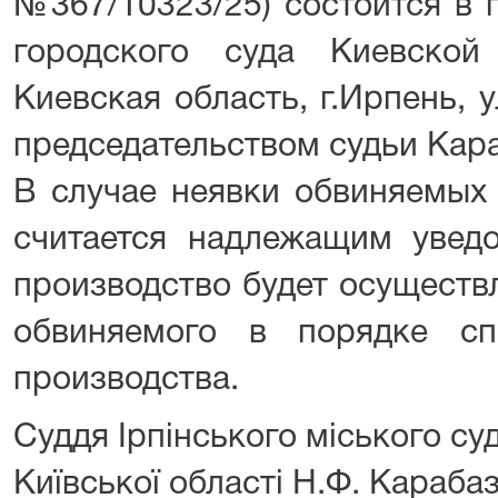
№367/10323/25) состоится в
городского суда Киевской
Киевская область, г.Ирпень, 
председательством судьи Караб
В случае неявки обвиняемых 
считается надлежащим уведо
производство будет осуществл
обвиняемого в порядке сп
производства.
Суддя Ірпінського міського су
Київської області Н.Ф. Караба